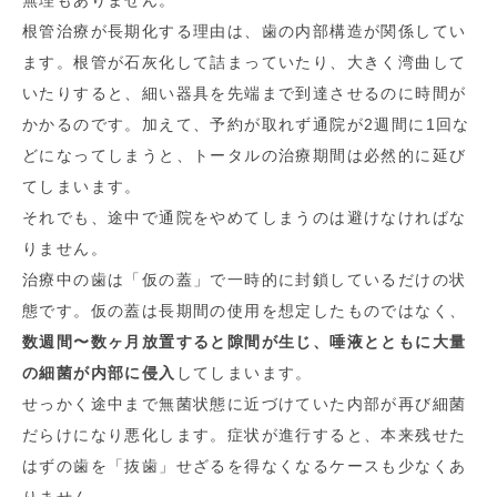
根管治療が長期化する理由は、歯の内部構造が関係してい
ます。根管が石灰化して詰まっていたり、大きく湾曲して
いたりすると、細い器具を先端まで到達させるのに時間が
かかるのです。加えて、予約が取れず通院が2週間に1回な
どになってしまうと、トータルの治療期間は必然的に延び
てしまいます。
それでも、途中で通院をやめてしまうのは避けなければな
りません。
治療中の歯は「仮の蓋」で一時的に封鎖しているだけの状
態です。仮の蓋は長期間の使用を想定したものではなく、
数週間〜数ヶ月放置すると隙間が生じ、唾液とともに大量
の細菌が内部に侵入
してしまいます。
せっかく途中まで無菌状態に近づけていた内部が再び細菌
だらけになり悪化します。症状が進行すると、本来残せた
はずの歯を「抜歯」せざるを得なくなるケースも少なくあ
りません。