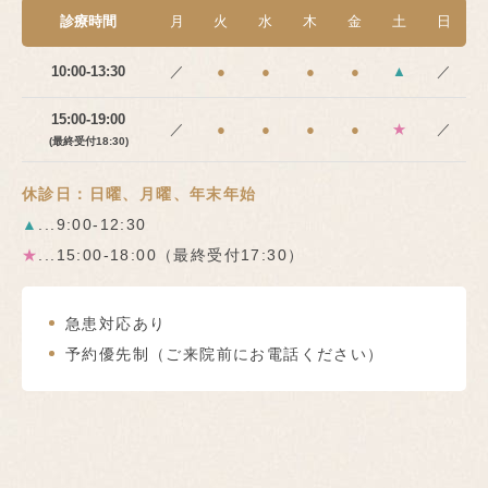
診療時間
月
火
水
木
金
土
日
10:00-13:30
／
●
●
●
●
▲
／
15:00-19:00
／
●
●
●
●
★
／
(最終受付18:30)
休診日：日曜、月曜、年末年始
▲
...9:00-12:30
★
...15:00-18:00（最終受付17:30）
急患対応あり
予約優先制（ご来院前にお電話ください）